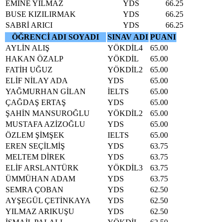
EMİNE YILMAZ
YDS
66.25
BUSE KIZILIRMAK
YDS
66.25
SABRİ ARICI
YDS
66.25
ÖĞRENCİ ADI SOYADI
SINAV ADI
PUANI
AYLİN ALIŞ
YÖKDİL4
65.00
HAKAN ÖZALP
YÖKDİL
65.00
FATİH UĞUZ
YÖKDİL2
65.00
ELİF NİLAY ADA
YDS
65.00
YAĞMURHAN GİLAN
İELTS
65.00
ÇAĞDAŞ ERTAŞ
YDS
65.00
ŞAHİN MANSUROĞLU
YÖKDİL2
65.00
MUSTAFA AZİZOĞLU
YDS
65.00
ÖZLEM ŞİMŞEK
IELTS
65.00
EREN SEÇİLMİŞ
YDS
63.75
MELTEM DİREK
YDS
63.75
ELİF ARSLANTÜRK
YÖKDİL3
63.75
ÜMMÜHAN ADAM
YDS
63.75
SEMRA ÇOBAN
YDS
62.50
AYŞEGÜL ÇETİNKAYA
YDS
62.50
YILMAZ ARIKUŞU
YDS
62.50