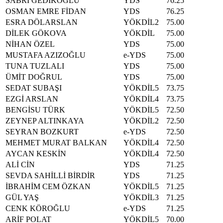
SABRİ GEDİKOĞLU
YDS
76.25
OSMAN EMRE FİDAN
YDS
76.25
ESRA DÖLARSLAN
YÖKDİL2
75.00
DİLEK GÖKOVA
YÖKDİL
75.00
NİHAN ÖZEL
YDS
75.00
MUSTAFA AZIZOĞLU
e-YDS
75.00
TUNA TUZLALI
YDS
75.00
ÜMİT DOĞRUL
YDS
75.00
SEDAT SUBAŞI
YÖKDİL5
73.75
EZGİ ARSLAN
YÖKDİL4
73.75
BENGİSU TÜRK
YÖKDİL5
72.50
ZEYNEP ALTINKAYA
YÖKDİL2
72.50
SEYRAN BOZKURT
e-YDS
72.50
MEHMET MURAT BALKAN
YÖKDİL4
72.50
AYCAN KESKİN
YÖKDİL4
72.50
ALİ CİN
YDS
71.25
SEVDA SAHİLLİ BİRDİR
YDS
71.25
İBRAHİM CEM ÖZKAN
YÖKDİL5
71.25
GÜL YAŞ
YÖKDİL3
71.25
CENK KÖROĞLU
e-YDS
71.25
ARİF POLAT
YÖKDİL5
70.00