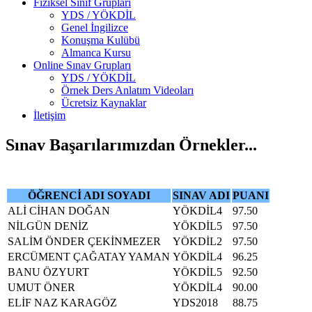
Fiziksel Sınıf Grupları
YDS / YÖKDİL
Genel İngilizce
Konuşma Kulübü
Almanca Kursu
Online Sınav Grupları
YDS / YÖKDİL
Örnek Ders Anlatım Videoları
Ücretsiz Kaynaklar
İletişim
Sınav Başarılarımızdan Örnekler...
ÖĞRENCİ ADI SOYADI
SINAV ADI
PUANI
ALİ CİHAN DOĞAN
YÖKDİL4
97.50
NİLGÜN DENİZ
YÖKDİL5
97.50
SALİM ÖNDER ÇEKİNMEZER
YÖKDİL2
97.50
ERCÜMENT ÇAĞATAY YAMAN
YÖKDİL4
96.25
BANU ÖZYURT
YÖKDİL5
92.50
UMUT ÖNER
YÖKDİL4
90.00
ELİF NAZ KARAGÖZ
YDS2018
88.75