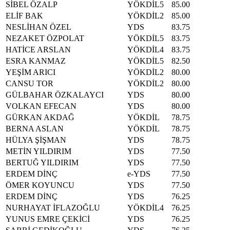
SİBEL ÖZALP
YÖKDİL5
85.00
ELİF BAK
YÖKDİL2
85.00
NESLİHAN ÖZEL
YDS
83.75
NEZAKET ÖZPOLAT
YÖKDİL5
83.75
HATİCE ARSLAN
YÖKDİL4
83.75
ESRA KANMAZ
YÖKDİL5
82.50
YEŞİM ARICI
YÖKDİL2
80.00
CANSU TOR
YÖKDİL2
80.00
GÜLBAHAR ÖZKALAYCI
YDS
80.00
VOLKAN EFECAN
YDS
80.00
GÜRKAN AKDAĞ
YÖKDİL
78.75
BERNA ASLAN
YÖKDİL
78.75
HÜLYA ŞİŞMAN
YDS
78.75
METİN YILDIRIM
YDS
77.50
BERTUĞ YILDIRIM
YDS
77.50
ERDEM DİNÇ
e-YDS
77.50
ÖMER KOYUNCU
YDS
77.50
ERDEM DİNÇ
YDS
76.25
NURHAYAT İFLAZOĞLU
YÖKDİL4
76.25
YUNUS EMRE ÇEKİCİ
YDS
76.25