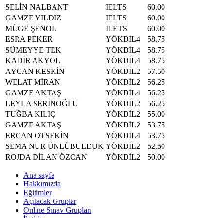
SELİN NALBANT
IELTS
60.00
GAMZE YILDIZ
IELTS
60.00
MÜGE ŞENOL
ILETS
60.00
ESRA PEKER
YÖKDİL4
58.75
SÜMEYYE TEK
YÖKDİL4
58.75
KADİR AKYOL
YÖKDİL4
58.75
AYCAN KESKİN
YÖKDİL2
57.50
WELAT MİRAN
YÖKDİL2
56.25
GAMZE AKTAŞ
YÖKDİL4
56.25
LEYLA SERİNOĞLU
YÖKDİL2
56.25
TUĞBA KILIÇ
YÖKDİL2
55.00
GAMZE AKTAŞ
YÖKDİL2
53.75
ERCAN OTSEKİN
YÖKDİL4
53.75
SEMA NUR ÜNLÜBULDUK
YÖKDİL2
52.50
ROJDA DİLAN ÖZCAN
YÖKDİL2
50.00
Ana sayfa
Hakkımızda
Eğitimler
Açılacak Gruplar
Online Sınav Grupları