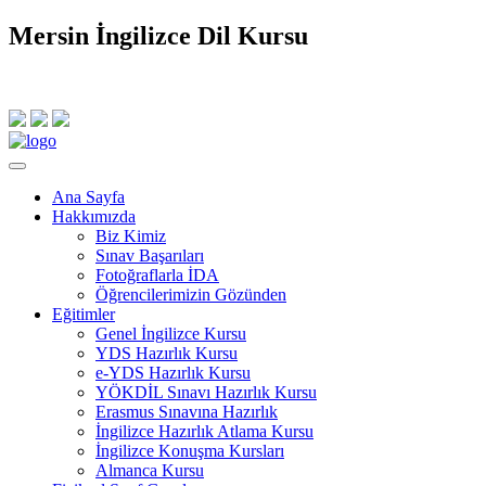
Mersin İngilizce Dil Kursu
0507 396 41 74
Ana Sayfa
Hakkımızda
Biz Kimiz
Sınav Başarıları
Fotoğraflarla İDA
Öğrencilerimizin Gözünden
Eğitimler
Genel İngilizce Kursu
YDS Hazırlık Kursu
e-YDS Hazırlık Kursu
YÖKDİL Sınavı Hazırlık Kursu
Erasmus Sınavına Hazırlık
İngilizce Hazırlık Atlama Kursu
İngilizce Konuşma Kursları
Almanca Kursu