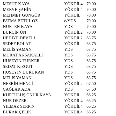
MESUT KAYA
YÖKDİL4
70.00
MERVE ŞAHİN
YÖKDİL4
70.00
MEHMET GÜNGÖR
YÖKDİL
70.00
FATMA BETUL ÖZ
e-YDS
70.00
NURTEN KAYA
YDS
70.00
BURÇİN ÜN
YÖKDİL2
70.00
HEDİYE DEVELİ
YÖKDİL2
68.75
SEDEF BOLAT
YÖKDİL
68.75
MELİS YAMAN
YDS
68.75
MURAT AKSAKALLI
YDS
68.75
HUSEYİN TÜRKER
YDS
68.75
SEDAT KIZGUT
YDS
68.75
HUSEYİN DURUKAN
YDS
68.75
MELİS YAMAN
YDS
68.75
NESRİN MENGİ
YÖKDİL2
67.50
ÇAĞLAR ADA
YDS
67.50
KURTULUŞ ONUR KAYA
YÖKDİL
66.25
NUR DEZER
YÖKDİL4
66.25
YILMAZ SERPİN
YÖKDİL4
66.25
BURAK ÇELİK
YÖKDİL4
66.25