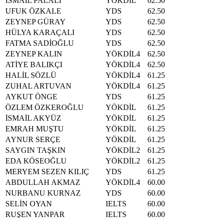
İSMAİL PALALI
YÖKDİL
62.50
UFUK ÖZKALE
YDS
62.50
ZEYNEP GÜRAY
YDS
62.50
HÜLYA KARAÇALI
YDS
62.50
FATMA SADİOĞLU
YDS
62.50
ZEYNEP KALIN
YÖKDİL4
62.50
ATİYE BALIKÇI
YÖKDİL4
62.50
HALİL SÖZLÜ
YÖKDİL4
61.25
ZUHAL ARTUVAN
YÖKDİL4
61.25
AYKUT ÖNGE
YDS
61.25
ÖZLEM ÖZKEROĞLU
YÖKDİL
61.25
İSMAİL AKYÜZ
YÖKDİL
61.25
EMRAH MUŞTU
YÖKDİL
61.25
AYNUR SERÇE
YÖKDİL
61.25
SAYGIN TAŞKIN
YÖKDİL2
61.25
EDA KÖSEOĞLU
YÖKDİL2
61.25
MERYEM SEZEN KILIÇ
YDS
61.25
ABDULLAH AKMAZ
YÖKDİL4
60.00
NURBANU KURNAZ
YDS
60.00
SELİN OYAN
IELTS
60.00
RUŞEN YANPAR
IELTS
60.00